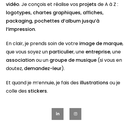
vidéo
. Je conçois et réalise vos
projets
de A à Z :
logotypes
,
chartes graphiques
,
affiches
,
packaging
,
pochettes d’album
jusqu’à
l’
impression
.
En clair, je prends soin de votre
image de marque
,
que vous soyez un
particulier
, une
entreprise
, une
association
ou un
groupe de musique
(si vous en
doutez,
demandez-leur
).
Et quand je m’ennuie, je fais des
illustrations
ou je
colle des
stickers
.