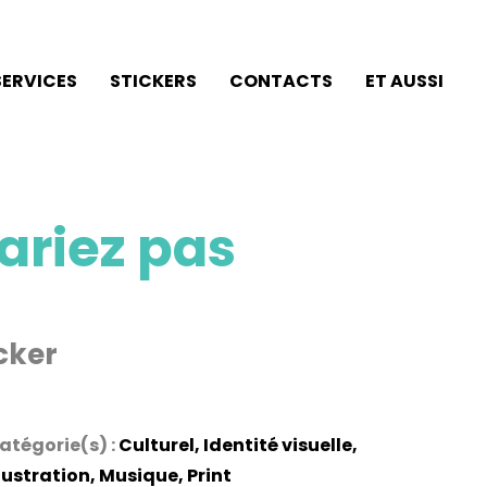
SERVICES
STICKERS
CONTACTS
ET AUSSI
ariez pas
icker
atégorie(s) :
Culturel
,
Identité visuelle
,
llustration
,
Musique
,
Print