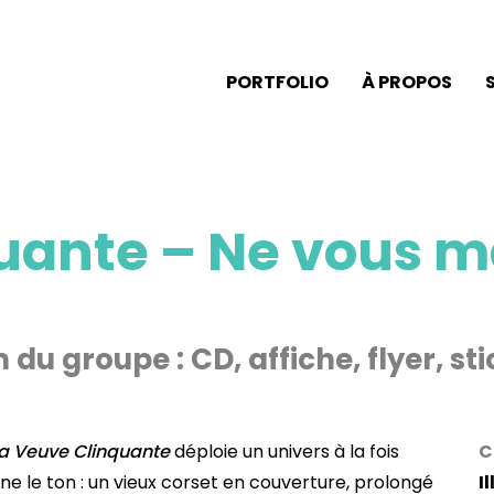
PORTFOLIO
À PROPOS
uante – Ne vous m
du groupe : CD, affiche, flyer, st
a Veuve Clinquante
déploie un univers à la fois
C
e le ton : un vieux corset en couverture, prolongé
I