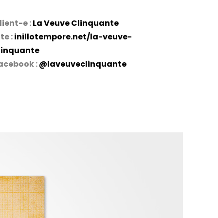
lient-e :
La Veuve Clinquante
ite :
inillotempore.net/la-veuve-
linquante
acebook :
@laveuveclinquante