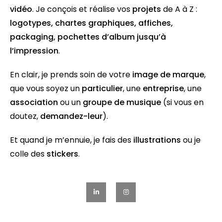
vidéo
. Je conçois et réalise vos
projets
de A à Z :
logotypes
,
chartes graphiques
,
affiches
,
packaging
,
pochettes d’album
jusqu’à
l’
impression
.
En clair, je prends soin de votre
image de marque
,
que vous soyez un
particulier
, une
entreprise
, une
association
ou un
groupe de musique
(si vous en
doutez,
demandez-leur
).
Et quand je m’ennuie, je fais des
illustrations
ou je
colle des
stickers
.