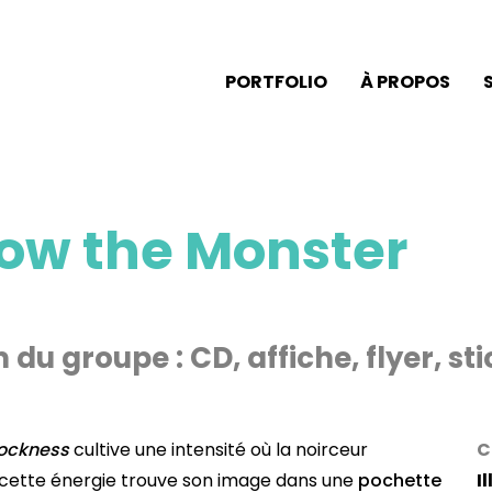
PORTFOLIO
À PROPOS
low the Monster
du groupe : CD, affiche, flyer, st
ockness
cultive une intensité où la noirceur
C
 cette énergie trouve son image dans une
pochette
I