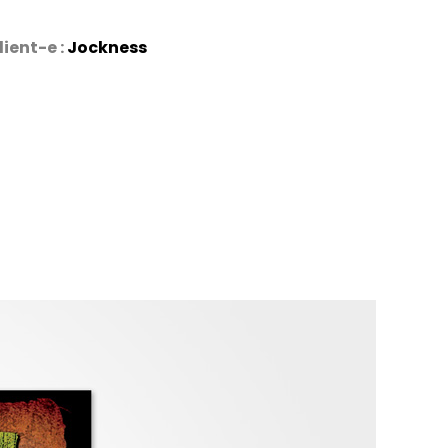
lient-e :
Jockness