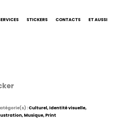
SERVICES
STICKERS
CONTACTS
ET AUSSI
icker
atégorie(s) :
Culturel
,
Identité visuelle
,
llustration
,
Musique
,
Print