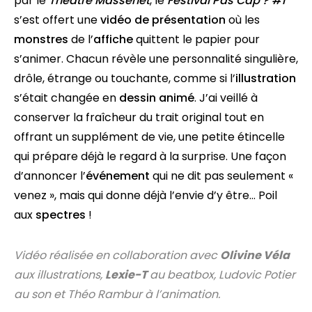
par le
Théâtre Massenet
, le
Festival Pas Cap ? #1
s’est offert une
vidéo de présentation
où les
monstres
de l’
affiche
quittent le papier pour
s’animer. Chacun révèle une personnalité singulière,
drôle, étrange ou touchante, comme si l’
illustration
s’était changée en
dessin animé
. J’ai veillé à
conserver la fraîcheur du trait original tout en
offrant un supplément de vie, une petite étincelle
qui prépare déjà le regard à la surprise. Une façon
d’annoncer l’
événement
qui ne dit pas seulement «
venez », mais qui donne déjà l’envie d’y être… Poil
aux
spectres
!
Vidéo réalisée en collaboration avec
Olivine Véla
aux illustrations,
Lexie-T
au beatbox, Ludovic Potier
au son et Théo Rambur à l’animation.