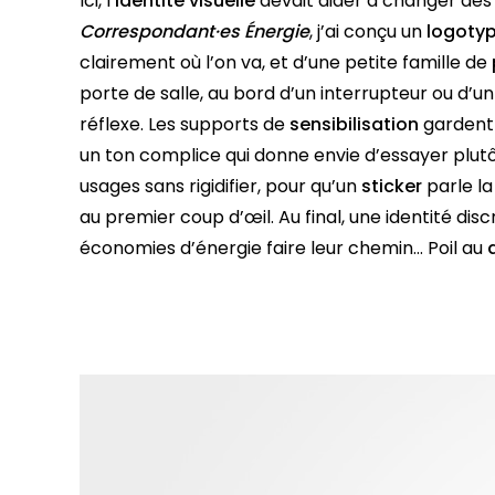
Ici, l’
identité visuelle
devait aider à changer des 
Correspondant·es Énergie
, j’ai conçu un
logoty
clairement où l’on va, et d’une petite famille de
porte de salle, au bord d’un interrupteur ou d’un
réflexe. Les supports de
sensibilisation
gardent 
un ton complice qui donne envie d’essayer plutô
usages sans rigidifier, pour qu’un
sticker
parle l
au premier coup d’œil. Au final, une identité discr
économies d’énergie faire leur chemin… Poil au