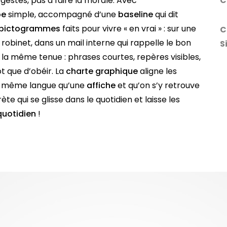
gestes, pas à faire la morale. Avec
C
pe
simple, accompagné d’une
baseline
qui dit
pictogrammes
faits pour vivre « en vrai » : sur une
C
 robinet, dans un mail interne qui rappelle le bon
S
la même tenue : phrases courtes, repères visibles,
t que d’obéir. La
charte graphique
aligne les
a même langue qu’une
affiche
et qu’on s’y retrouve
ète qui se glisse dans le quotidien et laisse les
quotidien
!