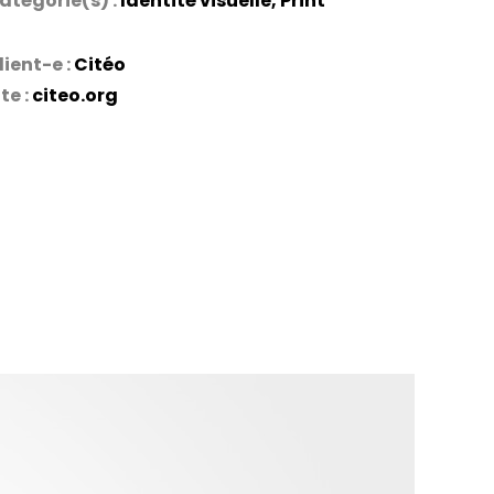
atégorie(s) :
Identité visuelle
,
Print
lient-e :
Citéo
ite :
citeo.org