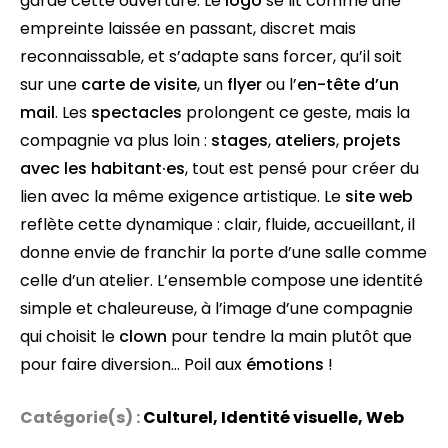
garde cette ouverture. Le
logo
se lit comme une
empreinte laissée en passant, discret mais
reconnaissable, et s’adapte sans forcer, qu’il soit
sur une
carte de visite
, un
flyer
ou l’
en-tête d’un
mail
. Les
spectacles
prolongent ce geste, mais la
compagnie va plus loin :
stages
,
ateliers
,
projets
avec les habitant·es
, tout est pensé pour créer du
lien avec la même exigence artistique. Le
site web
reflète cette dynamique : clair, fluide, accueillant, il
donne envie de franchir la porte d’une salle comme
celle d’un atelier. L’ensemble compose une identité
simple et chaleureuse, à l’image d’une compagnie
qui choisit le
clown
pour tendre la main plutôt que
pour faire diversion… Poil aux
émotions
!
Catégorie(s) :
Culturel
,
Identité visuelle
,
Web