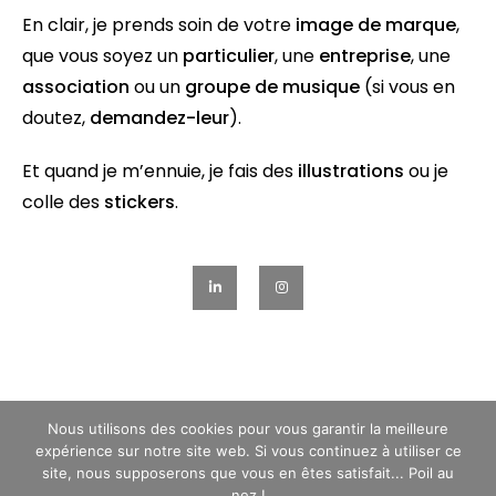
En clair, je prends soin de votre
image de marque
,
que vous soyez un
particulier
, une
entreprise
, une
association
ou un
groupe de musique
(si vous en
doutez,
demandez-leur
).
Et quand je m’ennuie, je fais des
illustrations
ou je
colle des
stickers
.
Nous utilisons des cookies pour vous garantir la meilleure
expérience sur notre site web. Si vous continuez à utiliser ce
Poil aux Dents
© Copyright 2026
, tous droits réservés
site, nous supposerons que vous en êtes satisfait... Poil au
|
CGV
|
Mentions légales
|
Iels ont dit
|
Stickers
nez !